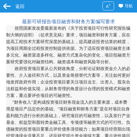
+
返回
导航
A
最新可研报告项目融资和财务方案编写要求
按照国家发改委最新发布的《关于投资项目可行性研究报告编
制大纲的说明》（征求意见稿）要求，项目融资和财务方案，应在
提高工程技术方案研究深度的基础上，提高建设投资估算的精度，
为项目周期全过程投资控制提供依据。为了适应投资项目融资主体
多元化、融资渠道多样化、融资方式复杂化的变化，项目投融资方
案研究要强化对融资结构、融资成本和融资风险等分析。
政府投资项目要从公共财政角度，分析论证财政资金介入的必
要性、介入途径和方式，以及资金筹措替代方案等，关注如何更好
地发挥政府作用；企业投资项目要关注项目业主、出资人、股东合
法权益和价值实现，从财务管理的角度设计合理的投资模式和融资
方案，重点要评价项目的可融资性。
“财务收入”是构成投资项目财务现金流入的主要来源，成本费
用是项目产品定价的基础。“项目融资和财务方案”是在对项目自身
盈利能力进行分析的基础上，研究项目的可融资性，以及发行产业
基金、权益型和股转类金融工具、专项债等融资方式的可行性。负
债融资的投资项目要重点评价债务清偿能力；如果项目经营期出现
经营净现金流量不足，还应研究提出资金接续方案，重点评价项目