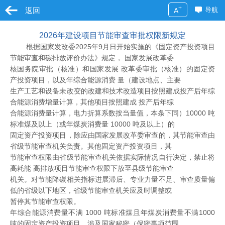
+
返回
导航
A
2026年建设项目节能审查审批权限新规定
根据国家发改委2025年9月日开始实施的《固定资产投资项目
节能审查和碳排放评价办法》规定， 国家发展改革委
核
国务院审批（核准）和国家发展 改革委审批（核准）的固定资
产投资项目，以及年综合能源消费 量（建设地点、主要
生产工艺和设备未改变的改建和技术改造项目按照建成投产后年综
合能源消费增量计算，其他项目按照建成 投产后年综
合能源消费量计算，电力折算系数按当量值，本条下同）10000 吨
标准煤及以上（或年煤炭消费量 10000 吨及以上）的
固定资产投资项目，除应由国家发展改革委审查的，其节能审查由
省级节能审查机关负责。其他固定资产投资项目，其
节能审查权限由省级节能审查机关依据实际情况自行决定，禁止将
高耗能 高排放项目节能审查权限下放至县级节能审查
机关。对节能降碳相关指标进展滞后、专业力量不足、审查质量偏
低的省级以下地区，省级节能审查机关应及时调整或
暂停其节能审查权限。
年综合能源消费量不满 1000 吨标准煤且年煤炭消费量不满1000
吨的固定资产投资项目，涉及国家秘密（保密事项范围