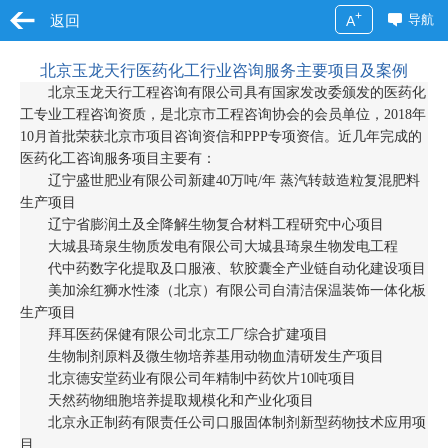
+
返回
导航
A
北京玉龙天行医药化工行业咨询服务主要项目及案例
北京玉龙天行工程咨询有限公司具有国家发改委颁发的医药化
工专业工程咨询资质，是北京市工程咨询协会的会员单位，2018年
10月首批荣获北京市项目咨询资信和PPP专项资信。近几年完成的
医药化工咨询服务项目主要有：
辽宁盛世肥业有限公司新建40万吨/年 蒸汽转鼓造粒复混肥料
生产项目
辽宁省膨润土及全降解生物复合材料工程研究中心项目
大城县琦泉生物质发电有限公司大城县琦泉生物发电工程
代中药数字化提取及口服液、软胶囊全产业链自动化建设项目
美加涂红狮水性漆（北京）有限公司自清洁保温装饰一体化板
生产项目
拜耳医药保健有限公司北京工厂综合扩建项目
生物制剂原料及微生物培养基用动物血清研发生产项目
北京德安堂药业有限公司年精制中药饮片10吨项目
天然药物细胞培养提取规模化和产业化项目
北京永正制药有限责任公司口服固体制剂新型药物技术应用项
目