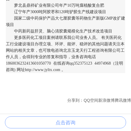
萝北县鼎祥矿业有限公司年产10万吨腐植酸复合肥
辽宁年产3000吨阿胶枣和120吨驴胶生产线建设项目
国家二级中药保护产品大七厘胶囊等药物生产新版GMP改扩建
项目
中药新药益肝灵、脑心清胶囊规模化生产技术改造项目
更多医药化工项目案例请联系我公司业务人员。 有关医药化
工行业建设项目办理立项、环评、能评、稳评的其他问题请关注本
网站的相关文章，也可致电咨询北京玉龙天行工程咨询有限公司工
作人员，会得到专业的答复和指导，业务咨询电话
1860036232413601050770 在线咨询qq352375123 44974968（注明
咨询) 网址http://www.jyltx.com 。
分享到：
QQ空间
新浪微博
腾讯微博
点击咨询
电 话
成果查询
在线咨询
联系我们